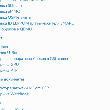
вка SD-карты
ивка eMMC
вка QSPI-памяти
вка ID EEPROM платы-носителя SMARC
к образов в QEMU
нты
Linux
зчик U-Boot
ржка аппаратных блоков в GStreamer
ржка GPU
ржка PTP
е документы
ектура загрузки MCom-03R
ржка Watchdog
й
ия к выпуску