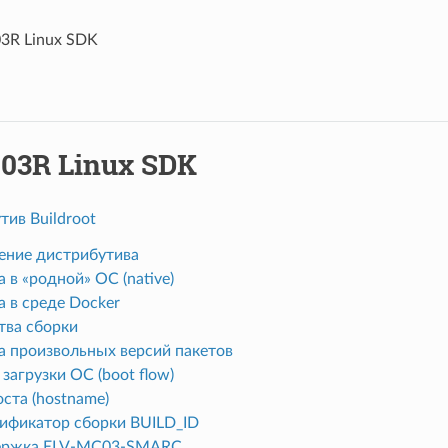
R Linux SDK
03R Linux SDK
ив Buildroot
ение дистрибутива
 в «родной» ОС (native)
 в среде Docker
тва сборки
а произвольных версий пакетов
загрузки ОС (boot flow)
ста (hostname)
ификатор сборки BUILD_ID
ржка ELV-MC03-SMARC