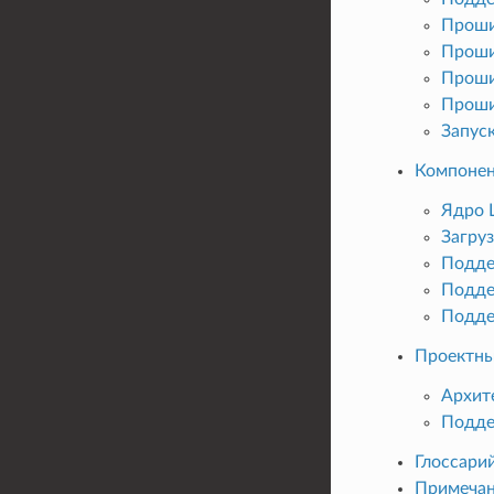
Проши
Прош
Проши
Проши
Запус
Компоне
Ядро 
Загру
Подде
Подде
Подде
Проектны
Архит
Подде
Глоссари
Примечан