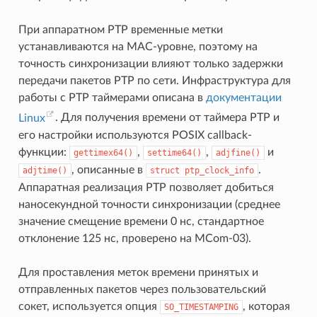
При аппаратном PTP временные метки
устанавливаются на MAC-уровне, поэтому на
точность синхронизации влияют только задержки
передачи пакетов PTP по сети. Инфраструктура для
работы с PTP таймерами описана в
документации
Linux
. Для получения времени от таймера PTP и
его настройки используются POSIX callback-
функции:
,
,
и
gettimex64()
settime64()
adjfine()
, описанные в
.
adjtime()
struct
ptp_clock_info
Аппаратная реализация PTP позволяет добиться
наносекундной точности синхронизации (среднее
значение смещение времени 0 нс, стандартное
отклонение 125 нс, проверено на MCom-03).
Для проставления меток времени принятых и
отправленных пакетов через пользовательский
сокет, используется опция
, которая
SO_TIMESTAMPING