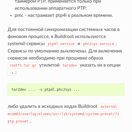
таймером PTP, применяется только при
использовании аппаратного PTP;
pmc - настраивает ptp4l в реальном времени.
Для постоянной синхронизации системных часов в
фоновом процессе, в Buildroot используются
systemd-сервисы
и
.
ptp4l.service
phc2sys.service
Сервисы по умолчанию выключены. Для включения
сервисов необходимо при прошивке образа
утилитой
указать их в опции
rootfs.tar.gz
tar2dev
:
-s
либо удалить в исходных кодах Buildroot
external-
mcom03/overlay/elvees/usr/lib/systemd/system-preset/71-
.
ptp.preset